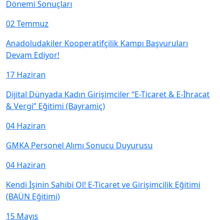
Dönemi Sonuçları
02
Temmuz
Anadoludakiler Kooperatifçilik Kampı Başvuruları
Devam Ediyor!
17
Haziran
Dijital Dünyada Kadın Girişimciler “E-Ticaret & E-İhracat
& Vergi” Eğitimi (Bayramiç)
04
Haziran
GMKA Personel Alımı Sonucu Duyurusu
04
Haziran
Kendi İşinin Sahibi Ol! E-Ticaret ve Girişimcilik Eğitimi
(BAÜN Eğitimi)
15
Mayıs