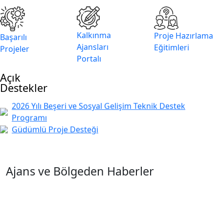
Kalkınma
Proje Hazırlama
Başarılı
Ajansları
Eğitimleri
Projeler
2026 Yılı Yönetim Danışmanlığı Teknik Destek Programı
Portalı
2026 Yılı Yatırım Ortamını İyileştirilmesi Teknik Destek
Açık
Programı
Destekler
2026 Yılı Beşeri ve Sosyal Gelişim Teknik Destek
Programı
Güdümlü Proje Desteği
Ajans ve Bölgeden Haberler