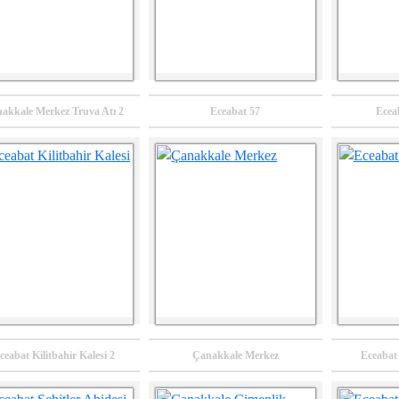
akkale Merkez Truva Atı 2
Eceabat 57
Ecea
TR22 Güney
Balıkesir İli Süt Tozu
Balıkesir İli Geriatri
armara Bölgesi
Tesisi Ön Fizibilite
Turizm Tesisi
humculuk Raporu
Raporu
Yatırımı Ön
Fizibilite Raporu
2022
2022
2022
Önceki Sayfa
1
2
3
4
S
ceabat Kilitbahir Kalesi 2
Çanakkale Merkez
Eceabat 