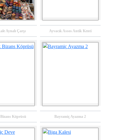
le Aynalı Çarşı
Ayvacık Assos Antik Kenti
2019 Yılı Sanayi
2018 Yılı Turizmin
Altyapısının
Geliştirilmesi MDP
 Bizans Köprüsü
Bayramiç Ayazma 2
Geliştirilmesi MDP
Program Sonrası
Program Sonrası
Değerlendirme
Değerlendirme
Raporu