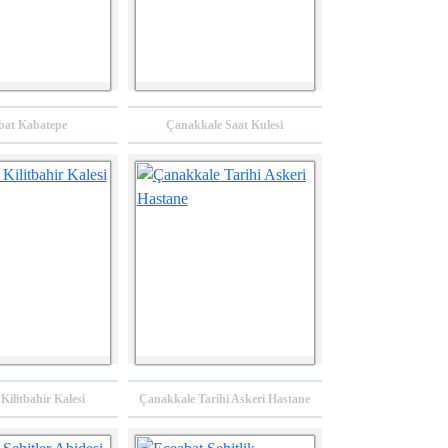
bat Kabatepe
Çanakkale Saat Kulesi
Balıkesir İli Biyogaz
Balıkesir İli Rüzgar
Tesisi Ön Fizibilite
Türbini Generatör ve
Raporu
Nacelle Üretimi Ön
Fizibilite Raporu
2022
2022
onraki Sayfa
Kilitbahir Kalesi
Çanakkale Tarihi Askeri Hastane