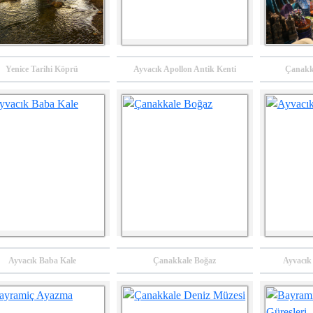
Doküman Merkezi
Yenice Tarihi Köprü
Ayvacık Apollon Antik Kenti
Çanakka
pıdağ Yarımadası
Kapıdağ Yarımadası
2019 Yılı
Yaratıcı Turizm
Turizm Vizyon
İşletmelerde
Ayvacık Baba Kale
Çanakkale Boğaz
Ayvacık
onsept Planları
Raporu
Stratejik Yapılanma
MDP Program
Sonrası