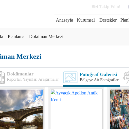
Bizi Takip Edin!
Anasayfa
Kurumsal
Destekler
Plan
fa
Planlama
Doküman Merkezi
üman Merkezi
Dokümanlar
Fotoğraf Galerisi
Raporlar, Yayınlar, Araştırmalar
Bölgeye Ait Fotoğraflar