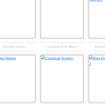
Değerlendirme
2025
2024
Raporu
2024
Bayramiç Ayazma
Çanakkale Deniz Müzesi
Bayrami
018 Yılı Turizm
2018 Yılı Mesleki
Güney Marmara
Altyapısının
Eğitimin
Kadın Kooperatifleri
iştirilmesi Küçük
Geliştirilmesi MDP
Programı Final
ekli Altyapı MDP
Program Sonrası
Raporu
rogram Sonrası
Değerlendirme
Değerlendirme
Raporu
2024
Raporu
2024