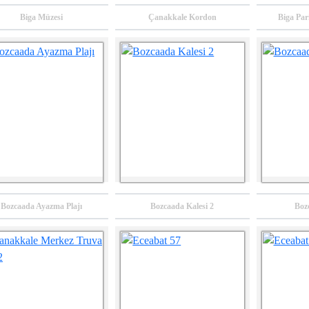
2024
Biga Müzesi
Çanakkale Kordon
Biga Par
Balıkesir Somut
Balıkesir İli Gönen
Güney Marmara
lmayan Kültürel
Kaplıcalı Fizik
Yöresel Ürünler
Miras Alan
Tedavi ve
Kataloğu
Araştırmaları
Rehabilitasyon
Bozcaada Ayazma Plajı
Bozcaada Kalesi 2
Boz
Merkezi Yatırımı
2023
2023
2023