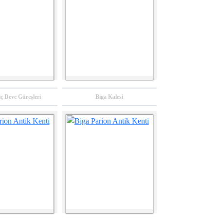
Raporu
2024
2024
ç Deve Güreşleri
Biga Kalesi
Çanakkale İli Süt Ve
Çanakkale İli
Süt Ürünleri Tesisi
Küçükbaş Hayvan
Ön Fizibilite Raporu
Yetiştiriciliği Ön
Fizibilite Raporu
2023
2023