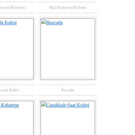
ion Antik Kenti 2
Biga Parion Antik Kenti
TR22 Bölgesi Deniz
TR22 Bölgesi’nde Ar-
Üstü Rüzgar Santrali
Ge Merkezleri
ve Limanı Ön
Raporu
Fizibilite Raporu
caada Kalesi
Bozcada
2023
2023