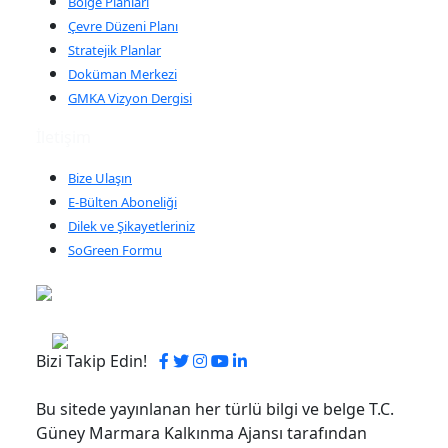
Bölge Planları
Çevre Düzeni Planı
Stratejik Planlar
Doküman Merkezi
GMKA Vizyon Dergisi
İletişim
Bize Ulaşın
E-Bülten Aboneliği
Dilek ve Şikayetleriniz
SoGreen Formu
Bizi Takip Edin!
Bu sitede yayınlanan her türlü bilgi ve belge T.C.
Güney Marmara Kalkınma Ajansı tarafından