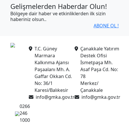
Gelişmelerden Haberdar Olun!
Bölgeye dair haber ve etkinliklerden ilk sizin
haberiniz olsun..
ABONE OL !
T.C. Güney
Çanakkale Yatırım
Marmara
Destek Ofisi
Kalkınma Ajansı
İsmetpaşa Mh.
Paşaalanı Mh. A.
Asaf Paşa Cd. No:
Gaffar Okkan Cd.
78
No: 36/1
Merkez/
Karesi/Balıkesir
Çanakkale
info@gmka.gov.tr
info@gmka.gov.tr
0266
246
1000