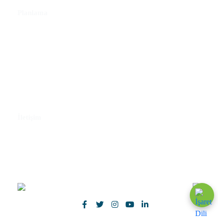
Planlama
Ulusal Kalkınma Planları
Üst Ölçekli Planlar
Bölge Planları
Çevre Düzeni Planı
Stratejik Planlar
Doküman Merkezi
GMKA Vizyon Dergisi
İletişim
Bize Ulaşın
E-Bülten Aboneliği
Dilek ve Şikayetleriniz
SoGreen Formu
Bizi Takip Edin!