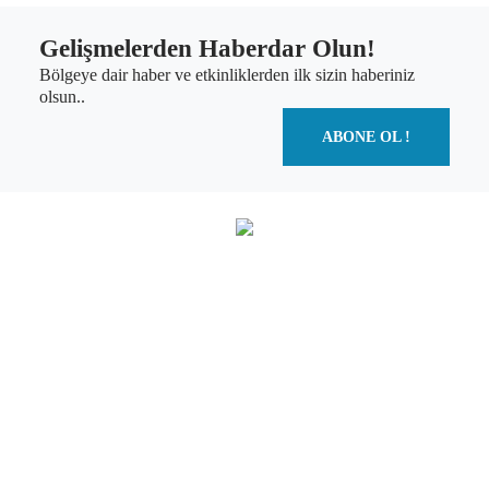
Gelişmelerden Haberdar Olun!
Bölgeye dair haber ve etkinliklerden ilk sizin haberiniz
olsun..
ABONE OL !
T.C. Güney Marmara Kalkınma Ajansı
Paşaalanı
Mh. A. Gaffar Okkan Cd. No: 36/1
Karesi/Balıkesir
info@gmka.gov.tr
Çanakkale Yatırım Destek Ofisi
İsmetpaşa Mh. Asaf Paşa Cd. No: 78
Merkez/Çanakkale
info@gmka.gov.tr