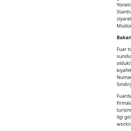
Yöneti
Stantt
ziyare
Müdürl
Bakan
Fuar tu
sunduğ
oldukl
kıyafe
Numan 
Sındır
Fuarda
firmal
turizm
ilgi g
worksh