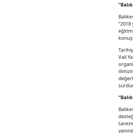
“Balık
Balıke
“2018 
eğitim
konuş
Tarihi
Vali Y
organi
ilimizi
değerl
sürdür
“Balık
Balıke
desteği
tanıtm
yanınd