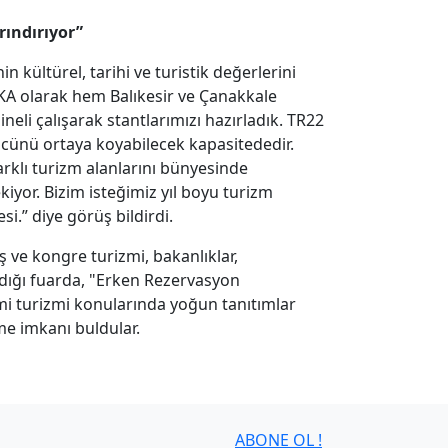
rındırıyor”
 kültürel, tarihi ve turistik değerlerini
KA olarak hem Balıkesir ve Çanakkale
neli çalışarak stantlarımızı hazırladık. TR22
gücünü ortaya koyabilecek kapasitededir.
arklı turizm alanlarını bünyesinde
iyor. Bizim isteğimiz yıl boyu turizm
si.” diye görüş bildirdi.
iş ve kongre turizmi, bakanlıklar,
 aldığı fuarda, "Erken Rezervasyon
mi turizmi konularında yoğun tanıtımlar
me imkanı buldular.
ABONE OL !