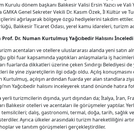
m Kurulu dönem başkanı Balıkesir Valisi Ersin Yazıcı ve Vali 
a GMKA Genel Sekreter Vekili Dr. Kasım Özek, İl Kültür ve 
tçilerini ağırlayarak bölgeye özgü hediyelerini takdim ettiler.
üğü, Balıkesir Ticaret Odası, yerel kamu idareleri, turizm ace
 Prof. Dr. Numan Kurtulmuş Yağcıbedir Halısını İnceledi
rizm acentaları ve otellere uluslararası alanda yeni satın alma,
u gibi fuar kapsamında yaptıkları anlaşmalarla iş hacimlerin
arı fuarlarda dikkatleri üzerine çeken Sındırgı Belediyesi de y
tleri ile yine ziyaretçilerin ilgi odağı oldu. Açılış konuşması
Kurtulmuş, açılışın ardından fuarda yer alan standlara ziya
gı’nın Yağcıbedir halısını inceleyerek stand önünde hatıra fot
 yerli turizmcilerin dışında, yurt dışından da; İtalya, İran, 
arı Balıkesir otelleri ve acentaları ile görüşmeler yaptılar. Ye
 temsilcileri; dalış, gastronomi, termal, doğa, tarih, sağlık 
österdiler. Ayrıca ülkeler arasındaki turizm hareketliliğini art
oplar ve tanıtım görüşmeleri gerçekleştirdiler.