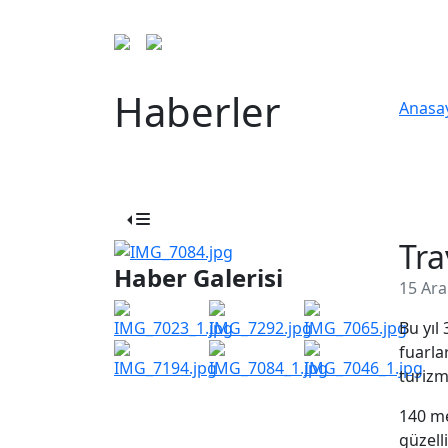
Haberler
Anasa
Tra
Haber Galerisi
15 Ara
Bu yıl
fuarla
turizm 
140 me
güzell