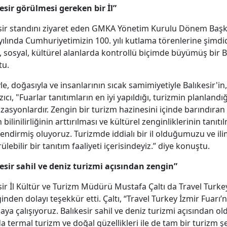
esir görülmesi gereken bir İl”
sir standını ziyaret eden GMKA Yönetim Kurulu Dönem Başkanı
yılında Cumhuriyetimizin 100. yılı kutlama törenlerine şimdi
, sosyal, kültürel alanlarda kontrollü biçimde büyümüş bir B
tu.
yle, doğasıyla ve insanlarının sıcak samimiyetiyle Balıkesir'i
azıcı, "Fuarlar tanıtımların en iyi yapıldığı, turizmin planland
zasyonlardır. Zengin bir turizm hazinesini içinde barındıran
n bilinilirliğinin arttırılması ve kültürel zenginliklerinin tan
endirmiş oluyoruz. Turizmde iddialı bir il olduğumuzu ve ili
ülebilir bir tanıtım faaliyeti içerisindeyiz.” diye konuştu.
esir sahil ve deniz turizmi açısından zengin”
sir İl Kültür ve Turizm Müdürü Mustafa Çaltı da Travel Turke
nden dolayı teşekkür etti. Çaltı, “Travel Turkey İzmir Fuarı’nda
aya çalışıyoruz. Balıkesir sahil ve deniz turizmi açısından old
a termal turizm ve doğal güzellikleri ile de tam bir turizm şeh