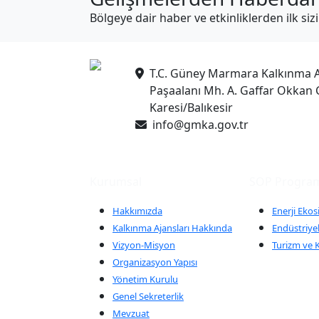
Bölgeye dair haber ve etkinliklerden ilk siz
T.C. Güney Marmara Kalkınma A
Paşaalanı Mh. A. Gaffar Okkan 
Karesi/Balıkesir
info@gmka.gov.tr
Kurumsal
SOP Program
Hakkımızda
Enerji Ekos
Kalkınma Ajansları Hakkında
Endüstriyel
Vizyon-Misyon
Turizm ve K
Organizasyon Yapısı
Yönetim Kurulu
Genel Sekreterlik
Mevzuat