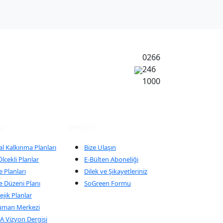
0266
246
1000
ma
İletişim
al Kalkınma Planları
Bize Ulaşın
lçekli Planlar
E-Bülten Aboneliği
 Planları
Dilek ve Şikayetleriniz
e Düzeni Planı
SoGreen Formu
ejik Planlar
üman Merkezi
 Vizyon Dergisi