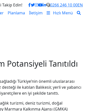
i Takip Edin!
0266 246 10 00
EN
er
Planlama
İletişim
Hızlı Menü
m Potansiyeli Tanıtıldı
 sağladığı Türkiye’nin önemli uluslararası
esteği ile katılan Balıkesir, yerli ve yabancı
yaretçilere en iyi şekilde tanıttı.
ağlık turizmi, deniz turizmi, doğal
 Güney Marmara Kalkınma Ajansı (GMKA)