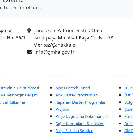
in haberiniz olsun..
jansı
Çanakkale Yatırım Destek Ofisi
Cd. No: 36/1
İsmetpaşa Mh. Asaf Paşa Cd. No: 78
Merkez/Çanakkale
info@gmka.gov.tr
ları
Destekler
Planla
isteminin Geliştirilmesi
Ajans Destek Türleri
Ulus
 ve Teknolojik Gelişim
Açık Destek Programları
Üst Ö
ırsal Kalkınma
Kapanan Destek Programları
Bölge
Projeler
Çevr
Proje Uygulama Dokümanları
Strat
Diğer Kurumların Destekleri
Dok
Sıkça Sorulan Sorular
GMKA