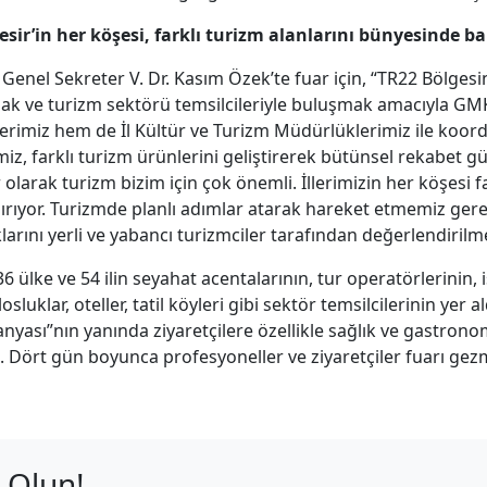
esir’in her köşesi, farklı turizm alanlarını bünyesinde ba
enel Sekreter V. Dr. Kasım Özek’te fuar için, “TR22 Bölgesinin
ak ve turizm sektörü temsilcileriyle buluşmak amacıyla GM
klerimiz hem de İl Kültür ve Turizm Müdürlüklerimiz ile koordi
iz, farklı turizm ürünlerini geliştirerek bütünsel rekabet 
 olarak turizm bizim için çok önemli. İllerimizin her köşesi f
ırıyor. Turizmde planlı adımlar atarak hareket etmemiz gerek
larını yerli ve yabancı turizmciler tarafından değerlendirilme
 36 ülke ve 54 ilin seyahat acentalarının, tur operatörlerinin, 
osluklar, oteller, tatil köyleri gibi sektör temsilcilerinin yer
yası”nın yanında ziyaretçilere özellikle sağlık ve gastrono
ı. Dört gün boyunca profesyoneller ve ziyaretçiler fuarı gez
 Olun!