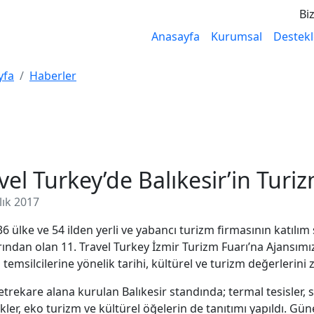
Biz
Anasayfa
Kurumsal
Destekl
yfa
Haberler
vel Turkey’de Balıkesir’in Turiz
lık 2017
 36 ülke ve 54 ilden yerli ve yabancı turizm firmasının katılım
rından olan 11. Travel Turkey İzmir Turizm Fuarı’na Ajansımız d
temsilcilerine yönelik tarihi, kültürel ve turizm değerlerini zi
trekare alana kurulan Balıkesir standında; termal tesisler, s
ikler, eko turizm ve kültürel öğelerin de tanıtımı yapıldı.