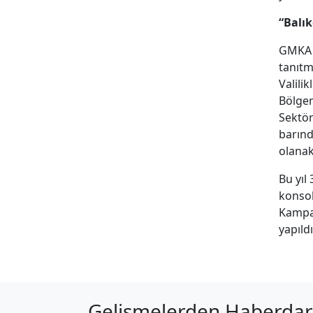
“Balık
GMKA G
tanıtm
Valili
Bölgem
Sektör
barınd
olanak
Bu yıl
konsol
Kampan
yapıld
Gelişmelerden Haberdar