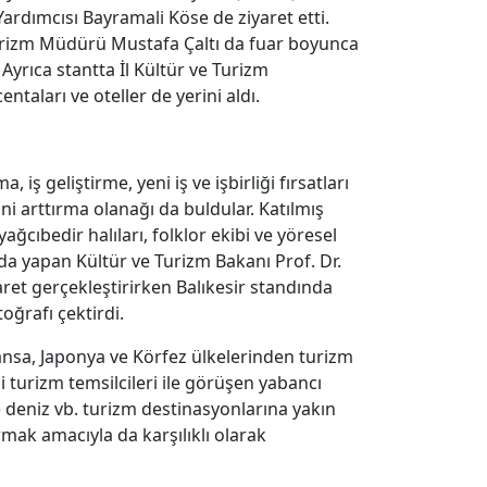
Yardımcısı Bayramali Köse de ziyaret etti.
Turizm Müdürü Mustafa Çaltı da fuar boyunca
 Ayrıca stantta İl Kültür ve Turizm
ntaları ve oteller de yerini aldı.
 iş geliştirme, yeni iş ve işbirliği fırsatları
i arttırma olanağı da buldular. Katılmış
ağcıbedir halıları, folklor ekibi ve yöresel
nı da yapan Kültür ve Turizm Bakanı Prof. Dr.
ret gerçekleştirirken Balıkesir standında
oğrafı çektirdi.
Fransa, Japonya ve Körfez ülkelerinden turizm
rli turizm temsilcileri ile görüşen yabancı
ve deniz vb. turizm destinasyonlarına yakın
ırmak amacıyla da karşılıklı olarak