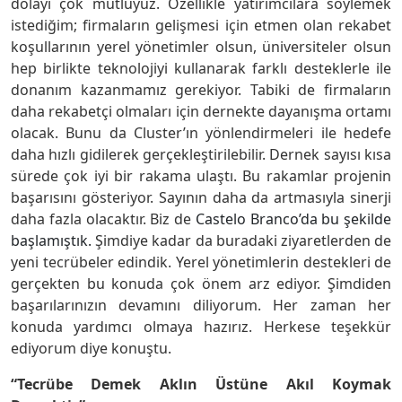
dolayı çok mutluyuz. Özellikle yatırımcılara söylemek
istediğim; firmaların gelişmesi için etmen olan rekabet
koşullarının yerel yönetimler olsun, üniversiteler olsun
hep birlikte teknolojiyi kullanarak farklı desteklerle ile
donanım kazanmamız gerekiyor. Tabiki de firmaların
daha rekabetçi olmaları için dernekte dayanışma ortamı
olacak. Bunu da Cluster’ın yönlendirmeleri ile hedefe
daha hızlı gidilerek gerçekleştirilebilir. Dernek sayısı kısa
sürede çok iyi bir rakama ulaştı. Bu rakamlar projenin
başarısını gösteriyor. Sayının daha da artmasıyla sinerji
daha fazla olacaktır. Biz de
Castelo Branco’da bu şekilde
başlamıştık.
Şimdiye kadar da buradaki ziyaretlerden de
yeni tecrübeler edindik. Yerel yönetimlerin destekleri de
gerçekten bu konuda çok önem arz ediyor. Şimdiden
başarılarınızın devamını diliyorum. Her zaman her
konuda yardımcı olmaya hazırız. Herkese teşekkür
ediyorum diye konuştu.
“Tecrübe Demek Aklın Üstüne Akıl Koymak