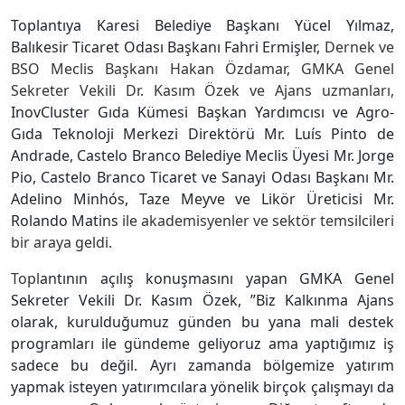
Toplantıya Karesi Belediye Başkanı Yücel Yılmaz,
Balıkesir Ticaret Odası Başkanı Fahri Ermişler,
Dernek ve
BSO Meclis Başkanı Hakan Özdamar, GMKA Genel
Sekreter Vekili Dr. Kasım Özek ve Ajans uzmanları,
InovCluster Gıda Kümesi Başkan Yardımcısı ve Agro-
Gıda Teknoloji Merkezi Direktörü
Mr. Luís Pinto de
Andrade,
Castelo Branco Belediye Meclis Üyesi
Mr. Jorge
Pio, Castelo Branco Ticaret ve Sanayi Odası Başkanı Mr.
Adelino Minhós, Taze Meyve ve Likör Üreticisi Mr.
Rolando Matins
ile akademisyenler ve sektör temsilcileri
bir araya geldi.
Topl
antının açılış konuşmasını yapan GMKA Genel
Sekreter Vekili Dr. Kasım Özek, ”Biz Kalkınma Ajans
olarak, kurulduğumuz günden bu yana mali destek
programları ile gündeme geliyoruz ama yaptığımız iş
sadece bu değil. Ayrı zamanda bölgemize yatırım
yapmak isteyen yatırımcılara yönelik birçok çalışmayı da