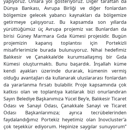
yapıyoruz. Onlara yol gösteriyoruz. Diğer taraftan da
Dünya Bankası, Avrupa Birliği ve diğer fonlardan
bölgemize gelecek yabancı kaynakları da bölgemize
getirmeye çalışıyoruz. Bu kapsamda son yıllarda
yürüttüğümüz üç Avrupa projemiz var. Bunlardan da
birisi Güney Marmara Gıda Kümesi projesidir. Bugün
projemizin kapanış toplantısı için Portekizli
misafirlerimizle burada bulunuyoruz. Nihai hedefimiz
Balıkesir ve Çanakkale’de kurumsallaşmış bir Gıda
Kümesi oluşturmaktı. Bunu başardık. İnşallah küme
kendi ayakları üzerinde durarak, kümenin vermiş
olduğu avantajları da kullanarak uluslararası fonlardan
da yararlanma fırsatı bulabilir. Proje kapsamında çok
katkısı olan ve toplantıya katılarak bizi onurlandıran
Sayın Belediye Başkanımıza Yücel Bey’e, Balıkesir Ticaret
Odası ve Sanayi Odası, Çanakkale Sanayi ve Ticaret
Odası Başkanlarımıza; ayrıca tecrübelerinden
faydalandığımız Portekiz heyetimiz olan Inovcluster’a
çok teşekkür ediyorum. Hepinize saygılar sunuyorum”