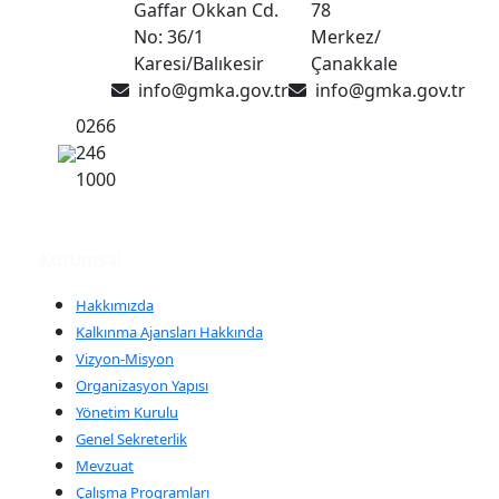
Gaffar Okkan Cd.
78
No: 36/1
Merkez/
Karesi/Balıkesir
Çanakkale
info@gmka.gov.tr
info@gmka.gov.tr
0266
246
1000
Kurumsal
Hakkımızda
Kalkınma Ajansları Hakkında
Vizyon-Misyon
Organizasyon Yapısı
Yönetim Kurulu
Genel Sekreterlik
Mevzuat
Çalışma Programları