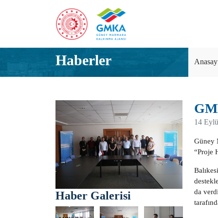
Haberler
Anasay
GMK
14 Eylü
Güney M
“Proje 
Balıkes
destekle
da verd
Haber Galerisi
tarafınd