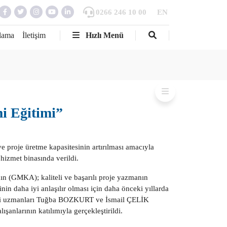
0266 246 10 00
EN
lama
İletişim
Hızlı Menü
i Eğitimi”
 proje üretme kapasitesinin artırılması amacıyla
hizmet binasında verildi.
n (GMKA); kaliteli ve başarılı proje yazmanın
nin daha iyi anlaşılır olması için daha önceki yıllarda
imi uzmanları Tuğba BOZKURT ve İsmail ÇELİK
ışanlarının katılımıyla gerçekleştirildi.