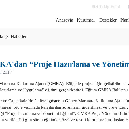
Bizi Takip Edin!
Anasayfa
Kurumsal
Destekler
Plan
fa
Haberler
A'dan “Proje Hazırlama ve Yönetim
l 2017
armara Kalkınma Ajansı (GMKA), Bölgede projeciliğin geliştirilmesi ve
Hazırlama ve Uygulama” eğitimi gerçekleştirdi. Eğitim GMKA Balıkesir 
ir ve Çanakkale’de faaliyet gösteren Güney Marmara Kalkınma Ajansı’nı
nmesi, proje yazmada karşılaşılan sorunların giderilmesi ve proje içeriği
iği “Proje Hazırlama ve Yönetimi Eğitimi”, GMKA Proje Yönetim Bir
an verildi. İki gün süren eğitimler, özel ve resmi kurum ve kuruluşları çal