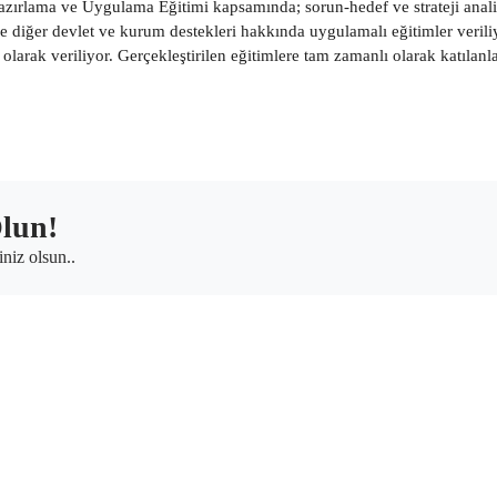
azırlama ve Uygulama Eğitimi kapsamında; sorun-hedef ve strateji anali
ve diğer devlet ve kurum destekleri hakkında uygulamalı eğitimler verili
 olarak veriliyor. Gerçekleştirilen eğitimlere tam zamanlı olarak katılanlar
lun!
iniz olsun..
 Kalkınma Ajansı
Çanakkale Yatırım Destek Ofisi
Paşaalanı
d. No: 36/1
İsmetpaşa Mh. Asaf Paşa Cd. No: 78
Merkez/Çanakkale
info@gmka.gov.tr