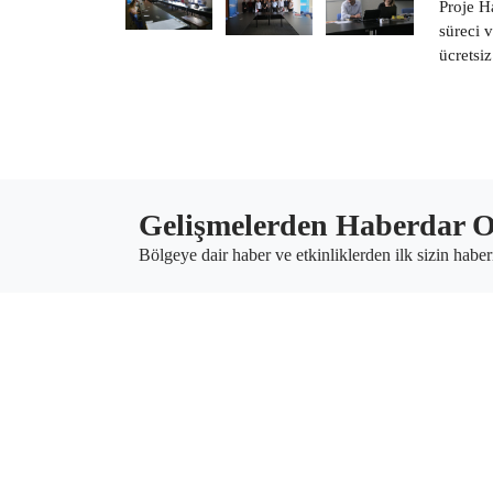
Proje H
süreci 
ücretsiz
Gelişmelerden Haberdar O
Bölgeye dair haber ve etkinliklerden ilk sizin haber
T.C. Güney Marmara
Mh. A. Gaffar Okkan C
Karesi/Balıkesir
info@gmka.gov.tr