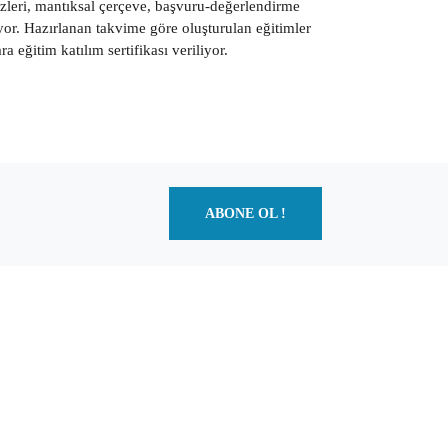
zleri, mantıksal çerçeve, başvuru-değerlendirme
yor. Hazırlanan takvime göre oluşturulan eğitimler
a eğitim katılım sertifikası veriliyor.
ABONE OL !
0266
246
1000