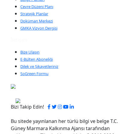
Çevre Düzeni Planı
Stratejik Planlar
Doküman Merkezi
GMKA Vizyon Dergisi
İletişim
Bize Ulaşın
E-Bülten Aboneliği
Dilek ve Şikayetleriniz
SoGreen Formu
Bizi Takip Edin!
Bu sitede yayınlanan her türlü bilgi ve belge T.C.
Güney Marmara Kalkınma Ajansı tarafından