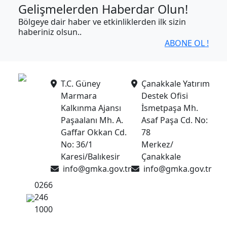
Gelişmelerden Haberdar Olun!
Bölgeye dair haber ve etkinliklerden ilk sizin
haberiniz olsun..
ABONE OL !
T.C. Güney
Çanakkale Yatırım
Marmara
Destek Ofisi
Kalkınma Ajansı
İsmetpaşa Mh.
Paşaalanı Mh. A.
Asaf Paşa Cd. No:
Gaffar Okkan Cd.
78
No: 36/1
Merkez/
Karesi/Balıkesir
Çanakkale
info@gmka.gov.tr
info@gmka.gov.tr
0266
246
1000