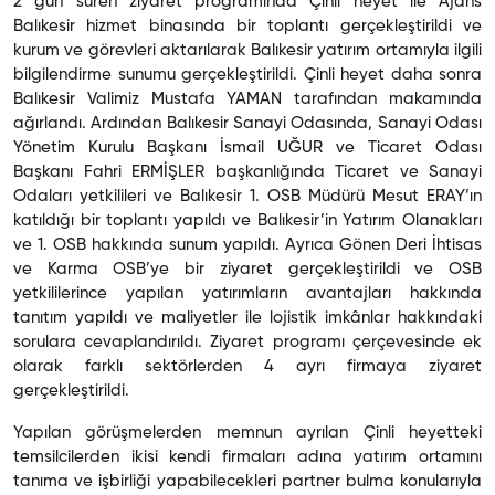
2 gün süren ziyaret programında Çinli heyet ile Ajans
Balıkesir hizmet binasında bir toplantı gerçekleştirildi ve
kurum ve görevleri aktarılarak Balıkesir yatırım ortamıyla ilgili
bilgilendirme sunumu gerçekleştirildi. Çinli heyet daha sonra
Balıkesir Valimiz Mustafa YAMAN tarafından makamında
ağırlandı. Ardından Balıkesir Sanayi Odasında, Sanayi Odası
Yönetim Kurulu Başkanı İsmail UĞUR ve Ticaret Odası
Başkanı Fahri ERMİŞLER başkanlığında Ticaret ve Sanayi
Odaları yetkilileri ve Balıkesir 1. OSB Müdürü Mesut ERAY’ın
katıldığı bir toplantı yapıldı ve Balıkesir’in Yatırım Olanakları
ve 1. OSB hakkında sunum yapıldı. Ayrıca Gönen Deri İhtisas
ve Karma OSB’ye bir ziyaret gerçekleştirildi ve OSB
yetkililerince yapılan yatırımların avantajları hakkında
tanıtım yapıldı ve maliyetler ile lojistik imkânlar hakkındaki
sorulara cevaplandırıldı. Ziyaret programı çerçevesinde ek
olarak farklı sektörlerden 4 ayrı firmaya ziyaret
gerçekleştirildi.
Yapılan görüşmelerden memnun ayrılan Çinli heyetteki
temsilcilerden ikisi kendi firmaları adına yatırım ortamını
tanıma ve işbirliği yapabilecekleri partner bulma konularıyla