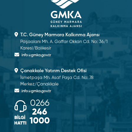
T.C. Güney Marmara Kalkınma Ajansı
Paşaalanı Mh. A. Gaffar Okkan Cd. No: 36/1
Karesi/Balıkesir
info@gmka.gov.tr
Çanakkale Yatırım Destek Ofisi
İsmetpaşa Mh. Asaf Paşa Cd. No: 78
Merkez/Çanakkale
info@gmka.gov.tr
0266
246
1000