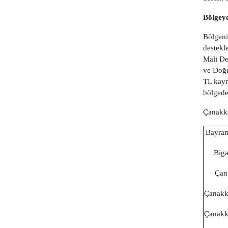
Bölgeye
Bölgeni
destekl
Mali De
ve Doğr
TL kayn
bölgede 
Çanakka
Bayra
Big
Çan
Çanakk
Çanakk