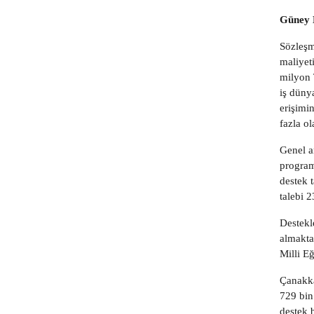
Güney 
Sözleşm
maliyet
milyon 
iş düny
erişimi
fazla o
Genel a
program
destek 
talebi 
Destekl
almakta
Milli E
Çanakka
729 bin
destek 