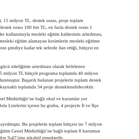
i, 15 milyon TL. destek oranı, proje toplam
estek oranı 100 bin TL, en fazla destek oranı 1
r kullanımıyla mesleki eğitim kalitesinin artırılması,
e mesleki eğitim alamayan kesimlerin mesleki eğitime
n şimdiye kadar tek seferde ilan ettiği, bütçesi en
ü niteliğinin artırılması olarak belirlenen
 15 milyon TL bütçeli programa toplamda 40 milyon
lunmuştur. Başarılı bulunan projelerin toplam destek
aynaklı toplamda 34 proje desteklenebilecektir.
nel Müdürlüğü’ne bağlı okul ve kurumlar yer
lu Liselerini içeren bu grubu, 4 projeyle İl ve İlçe
yrılmıştır. Bu projelerin toplam bütçesi ise 7 milyon
 Eğitim Genel Müdürlüğü’ne bağlı toplam 8 kurumun
ğın %47’sine tekabül etmektedir.