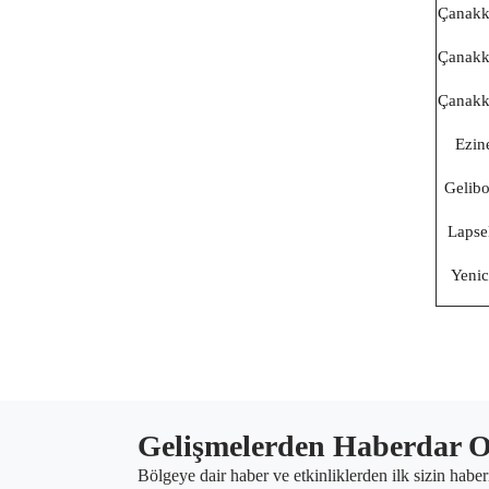
Çanakk
Çanakk
Çanakk
Ezin
Gelibo
Lapse
Yenic
Gelişmelerden Haberdar O
Bölgeye dair haber ve etkinliklerden ilk sizin haber