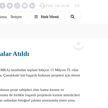
0266 246 10 00
EN
lama
İletişim
Hızlı Menü
alar Atıldı
GMKA) tarafından toplam bütçesi 15 Milyon TL olan
 Çanakkale’nin başarılı bulunan projeleri için töreni
 bulunan proje sahipleri olan kamu kurum ve
umu ile birlikte başarılı projelerin kurum temsilcileri
ın ardından fotoğraf çekimi sonrasında tören sona