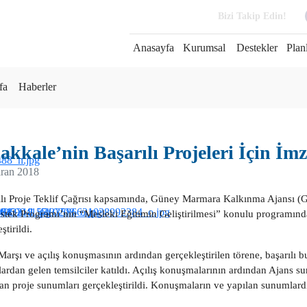
Bizi Takip Edin!
Anasayfa
Kurumsal
Destekler
Plan
fa
Haberler
kkale’nin Başarılı Projeleri İçin İmz
iran 2018
lı Proje Teklif Çağrısı kapsamında, Güney Marmara Kalkınma Ajansı (
stek Programı’nın “Mesleki Eğitimin Geliştirilmesi” konulu programında,
ştirildi.
l Marşı ve açılış konuşmasının ardından gerçekleştirilen törene, başarılı
ardan gelen temsilciler katıldı. Açılış konuşmalarının ardından Ajans sun
dan proje sunumları gerçekleştirildi. Konuşmaların ve yapılan sunumlard