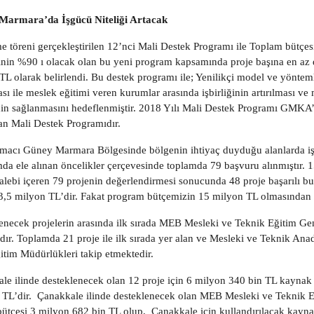
Marmara’da İşgücü Niteliği Artacak
e töreni gerçekleştirilen 12’nci Mali Destek Programı ile Toplam bütçes
inin %90 ı olacak olan bu yeni program kapsamında proje başına en az d
TL olarak belirlendi. Bu destek programı ile; Yenilikçi model ve yöntemle
ası ile meslek eğitimi veren kurumlar arasında işbirliğinin artırılması v
nin sağlanmasını hedeflenmiştir. 2018 Yılı Mali Destek Programı GMKA’nı
lan Mali Destek Programıdır.
macı Güney Marmara Bölgesinde bölgenin ihtiyaç duyduğu alanlarda işgüc
da ele alınan öncelikler çerçevesinde toplamda 79 başvuru alınmıştır.
talebi içeren 79 projenin değerlendirmesi sonucunda 48 proje başarılı bu
23,5 milyon TL’dir. Fakat program bütçemizin 15 milyon TL olmasından k
enecek projelerin arasında ilk sırada MEB Mesleki ve Teknik Eğitim Ge
dır. Toplamda 21 proje ile ilk sırada yer alan ve Mesleki ve Teknik Anado
ğitim Müdürlükleri takip etmektedir.
le ilinde desteklenecek olan 12 proje için 6 milyon 340 bin TL kaynak a
 TL’dir. Çanakkale ilinde desteklenecek olan MEB Mesleki ve Teknik
bütçesi 3 milyon 682 bin TL olup, Çanakkale için kullandırılacak kayna