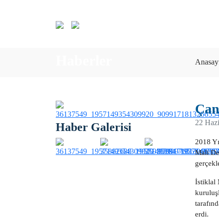
Haberler
Anasay
Çana
22 Haz
Haber Galerisi
2018 Yı
Mali De
gerçekle
İstikla
kuruluşl
tarafın
erdi.