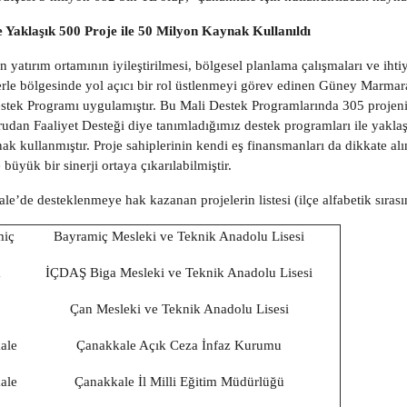
 Yaklaşık 500 Proje ile 50 Milyon Kaynak Kullanıldı
n yatırım ortamının iyileştirilmesi, bölgesel planlama çalışmaları ve iht
erle bölgesinde yol açıcı bir rol üstlenmeyi görev edinen Güney Marma
stek Programı uygulamıştır. Bu Mali Destek Programlarında 305 projeni
udan Faaliyet Desteği diye tanımladığımız destek programları ile yakla
ak kullanmıştır. Proje sahiplerinin kendi eş finansmanları da dikkate a
büyük bir sinerji ortaya çıkarılabilmiştir.
le’de desteklenmeye hak kazanan projelerin listesi (ilçe alfabetik sırası
miç
Bayramiç Mesleki ve Teknik Anadolu Lisesi
a
İÇDAŞ Biga Mesleki ve Teknik Anadolu Lisesi
Çan Mesleki ve Teknik Anadolu Lisesi
ale
Çanakkale Açık Ceza İnfaz Kurumu
ale
Çanakkale İl Milli Eğitim Müdürlüğü