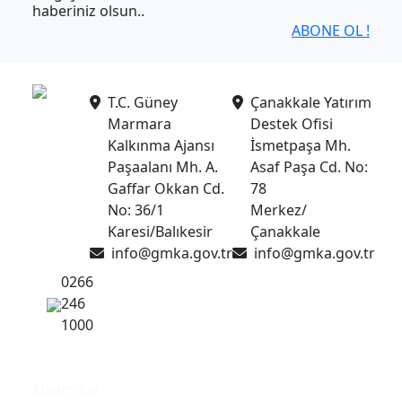
haberiniz olsun..
ABONE OL !
T.C. Güney
Çanakkale Yatırım
Marmara
Destek Ofisi
Kalkınma Ajansı
İsmetpaşa Mh.
Paşaalanı Mh. A.
Asaf Paşa Cd. No:
Gaffar Okkan Cd.
78
No: 36/1
Merkez/
Karesi/Balıkesir
Çanakkale
info@gmka.gov.tr
info@gmka.gov.tr
0266
246
1000
Kurumsal