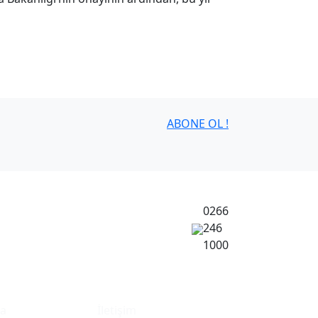
ABONE OL !
0266
246
1000
ma
İletişim