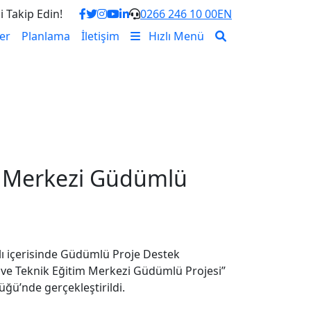
i Takip Edin!
0266 246 10 00
EN
er
Planlama
İletişim
Hızlı Menü
m Merkezi Güdümlü
ı içerisinde Güdümlü Proje Destek
e Teknik Eğitim Merkezi Güdümlü Projesi”
üğü’nde gerçekleştirildi.