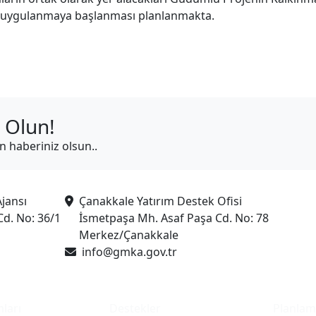
e uygulanmaya başlanması planlanmakta.
 Olun!
in haberiniz olsun..
jansı
Çanakkale Yatırım Destek Ofisi
Cd. No: 36/1
İsmetpaşa Mh. Asaf Paşa Cd. No: 78
Merkez/Çanakkale
info@gmka.gov.tr
ları
Destekler
Planla