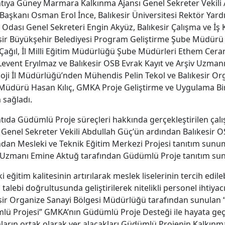
tıya Güney Marmara Kalkınma Ajansı Genel Sekreter Vekili 
 Başkanı Osman Erol İnce, Balıkesir Üniversitesi Rektör Yardım
 Odası Genel Sekreteri Engin Akyüz, Balıkesir Çalışma ve İ
sir Büyükşehir Belediyesi Program Geliştirme Şube Müdürü
Çağıl, İl Milli Eğitim Müdürlüğü Şube Müdürleri Ethem Ceran
Levent Eryılmaz ve Balıkesir OSB Evrak Kayıt ve Arşiv Uzmanı
oji İl Müdürlüğü’nden Mühendis Pelin Tekol ve Balıkesir O
 Müdürü Hasan Kılıç, GMKA Proje Geliştirme ve Uygulama Bi
m sağladı.
tıda Güdümlü Proje süreçleri hakkında gerçekleştirilen çal
enel Sekreter Vekili Abdullah Güç’ün ardından Balıkesir OSB
ndan Mesleki ve Teknik Eğitim Merkezi Projesi tanıtım su
 Uzmanı Emine Aktuğ tarafından Güdümlü Proje tanıtım sunu
i eğitim kalitesinin artırılarak meslek liselerinin tercih edile
 talebi doğrultusunda geliştirilerek nitelikli personel ihti
sir Organize Sanayi Bölgesi Müdürlüğü tarafından sunulan 
ü Projesi” GMKA’nın Güdümlü Proje Desteği ile hayata geçir
arın ortak olarak yer alacakları Güdümlü Projenin Kalkınma 