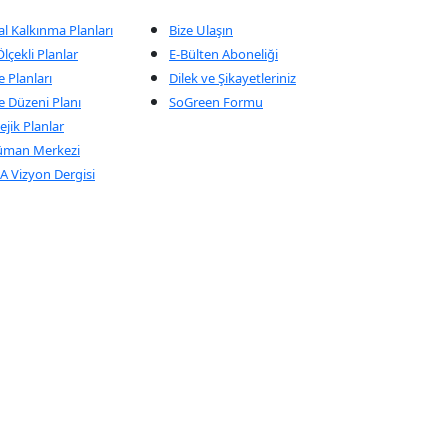
al Kalkınma Planları
Bize Ulaşın
lçekli Planlar
E-Bülten Aboneliği
 Planları
Dilek ve Şikayetleriniz
e Düzeni Planı
SoGreen Formu
ejik Planlar
üman Merkezi
 Vizyon Dergisi