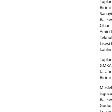
Toplan
Birimi
Sanayi
Balıke
Cihan 
Amiri 
Teknol
Lisesi
katılı
Toplan
GMKA G
tarafı
Birimi
Meslek
işgücü
Balıke
Güdüml
kuruml