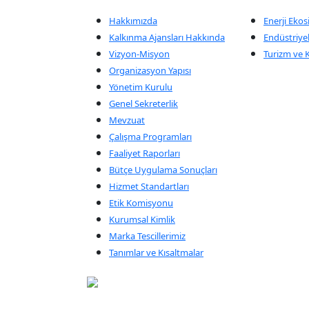
Hakkımızda
Enerji Ekos
Kalkınma Ajansları Hakkında
Endüstriyel
Vizyon-Misyon
Turizm ve K
Organizasyon Yapısı
Yönetim Kurulu
Genel Sekreterlik
Mevzuat
Çalışma Programları
Faaliyet Raporları
Bütçe Uygulama Sonuçları
Hizmet Standartları
Etik Komisyonu
Kurumsal Kimlik
Marka Tescillerimiz
Tanımlar ve Kısaltmalar