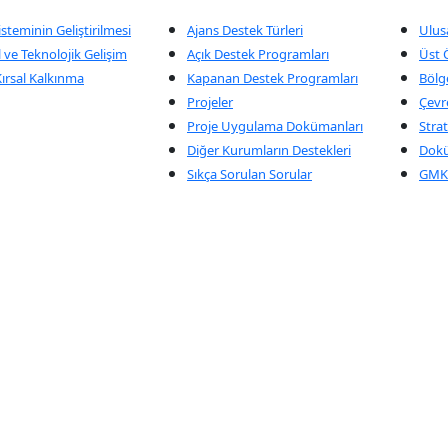
isteminin Geliştirilmesi
Ajans Destek Türleri
Ulus
 ve Teknolojik Gelişim
Açık Destek Programları
Üst Ö
ırsal Kalkınma
Kapanan Destek Programları
Bölge
Projeler
Çevr
Proje Uygulama Dokümanları
Strat
Diğer Kurumların Destekleri
Dok
Sıkça Sorulan Sorular
GMKA