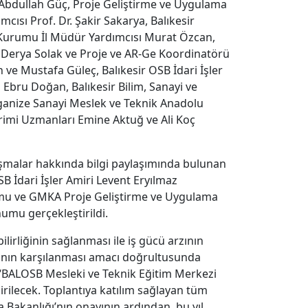
Abdullah Güç, Proje Geliştirme ve Uygulama
cısı Prof. Dr. Şakir Sakarya, Balıkesir
ş Kurumu İl Müdür Yardımcısı Murat Özcan,
 Derya Solak ve Proje ve AR-Ge Koordinatörü
 ve Mustafa Güleç, Balıkesir OSB İdari İşler
 Ebru Doğan, Balıkesir Bilim, Sanayi ve
rganize Sanayi Meslek ve Teknik Anadolu
rimi Uzmanları Emine Aktuğ ve Ali Koç
ışmalar hakkında bilgi paylaşımında bulunan
 İdari İşler Amiri Levent Eryılmaz
numu ve GMKA Proje Geliştirme ve Uygulama
mu gerçekleştirildi.
bilirliğinin sağlanması ile iş gücü arzının
yacının karşılanması amacı doğrultusunda
“BALOSB Mesleki ve Teknik Eğitim Merkezi
ilecek. Toplantıya katılım sağlayan tüm
Bakanlığı’nın onayının ardından, bu yıl