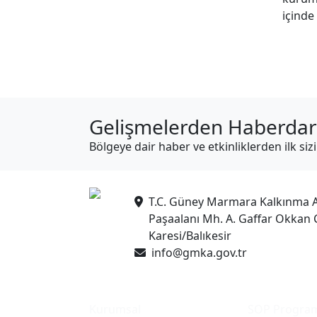
içind
Gelişmelerden Haberdar
Bölgeye dair haber ve etkinliklerden ilk siz
T.C. Güney Marmara Kalkınma A
Paşaalanı Mh. A. Gaffar Okkan 
Karesi/Balıkesir
info@gmka.gov.tr
Kurumsal
SOP Program