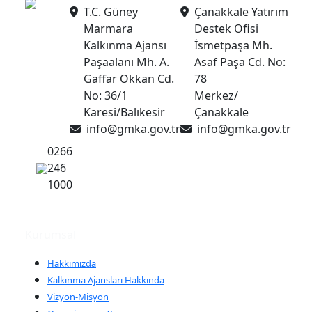
T.C. Güney
Çanakkale Yatırım
Marmara
Destek Ofisi
Kalkınma Ajansı
İsmetpaşa Mh.
Paşaalanı Mh. A.
Asaf Paşa Cd. No:
Gaffar Okkan Cd.
78
No: 36/1
Merkez/
Karesi/Balıkesir
Çanakkale
info@gmka.gov.tr
info@gmka.gov.tr
0266
246
1000
Kurumsal
Hakkımızda
Kalkınma Ajansları Hakkında
Vizyon-Misyon