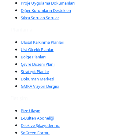
Proje Uygulama Dokümanları
Diğer Kurumların Destekleri
Sıkça Sorulan Sorular
Planlama
Ulusal Kalkınma Planları
Üst Ölçekli Planlar
Bölge Planları
Çevre Düzeni Planı
Stratejik Planlar
Doküman Merkezi
GMKA Vizyon Dergisi
İletişim
Bize Ulaşın
E-Bülten Aboneliği
Dilek ve Şikayetleriniz
SoGreen Formu