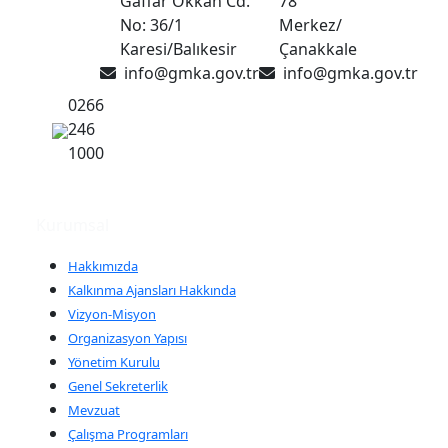
Gaffar Okkan Cd.
78
No: 36/1
Merkez/
Karesi/Balıkesir
Çanakkale
info@gmka.gov.tr
info@gmka.gov.tr
0266
246
1000
Kurumsal
Hakkımızda
Kalkınma Ajansları Hakkında
Vizyon-Misyon
Organizasyon Yapısı
Yönetim Kurulu
Genel Sekreterlik
Mevzuat
Çalışma Programları