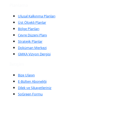
Planlama
Ulusal Kalkınma Planları
Üst Ölçekli Planlar
Bölge Planları
Çevre Düzeni Planı
Stratejik Planlar
Doküman Merkezi
GMKA Vizyon Dergisi
İletişim
Bize Ulaşın
E-Bülten Aboneliği
Dilek ve Şikayetleriniz
SoGreen Formu