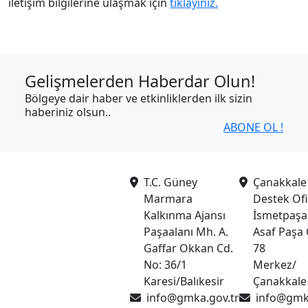
iletişim bilgilerine ulaşmak için
tıklayınız.
Gelişmelerden Haberdar Olun!
Bölgeye dair haber ve etkinliklerden ilk sizin
haberiniz olsun..
ABONE OL !
T.C. Güney
Çanakkale 
Marmara
Destek Ofi
Kalkınma Ajansı
İsmetpaşa
Paşaalanı Mh. A.
Asaf Paşa 
Gaffar Okkan Cd.
78
No: 36/1
Merkez/
Karesi/Balıkesir
Çanakkale
info@gmka.gov.tr
info@gmka