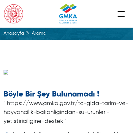
Anasayfa
Arama
Böyle Bir Şey Bulunamadı !
" https://www.gmka.gov.tr/tc-gida-tarim-ve-
hayvancilik-bakanligindan-su-urunleri-
yetistiriciligine-destek "