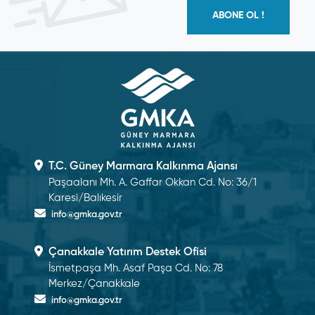
ABONE OL !
T.C. Güney Marmara Kalkınma Ajansı
Paşaalanı Mh. A. Gaffar Okkan Cd. No: 36/1
Karesi/Balıkesir
info@gmka.gov.tr
Çanakkale Yatırım Destek Ofisi
İsmetpaşa Mh. Asaf Paşa Cd. No: 78
Merkez/Çanakkale
info@gmka.gov.tr