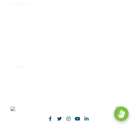
Planlama
Ulusal Kalkınma Planları
Üst Ölçekli Planlar
Bölge Planları
Çevre Düzeni Planı
Stratejik Planlar
Doküman Merkezi
GMKA Vizyon Dergisi
İletişim
Bize Ulaşın
E-Bülten Aboneliği
Dilek ve Şikayetleriniz
SoGreen Formu
Bizi Takip Edin!