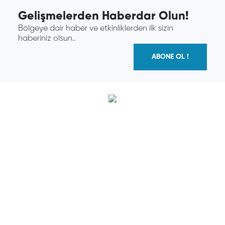
Gelişmelerden Haberdar Olun!
Bölgeye dair haber ve etkinliklerden ilk sizin
haberiniz olsun..
ABONE OL !
T.C. Güney Marmara Kalkınma Ajansı
Paşaalanı Mh. A. Gaffar Okkan Cd. No: 36/1
Karesi/Balıkesir
info@gmka.gov.tr
Çanakkale Yatırım Destek Ofisi
İsmetpaşa Mh. Asaf Paşa Cd. No: 78
Merkez/Çanakkale
info@gmka.gov.tr