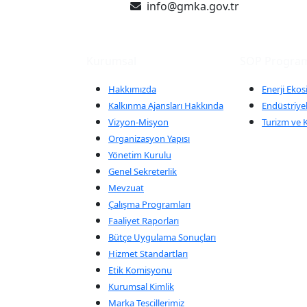
info@gmka.gov.tr
Kurumsal
SOP Program
Hakkımızda
Enerji Ekos
Kalkınma Ajansları Hakkında
Endüstriyel
Vizyon-Misyon
Turizm ve K
Organizasyon Yapısı
Yönetim Kurulu
Genel Sekreterlik
Mevzuat
Çalışma Programları
Faaliyet Raporları
Bütçe Uygulama Sonuçları
Hizmet Standartları
Etik Komisyonu
Kurumsal Kimlik
Marka Tescillerimiz