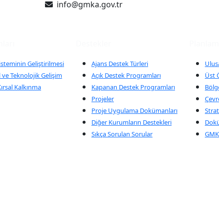
info@gmka.gov.tr
ları
Destekler
Planla
isteminin Geliştirilmesi
Ajans Destek Türleri
Ulus
 ve Teknolojik Gelişim
Açık Destek Programları
Üst Ö
ırsal Kalkınma
Kapanan Destek Programları
Bölge
Projeler
Çevr
Proje Uygulama Dokümanları
Strat
Diğer Kurumların Destekleri
Dok
Sıkça Sorulan Sorular
GMKA