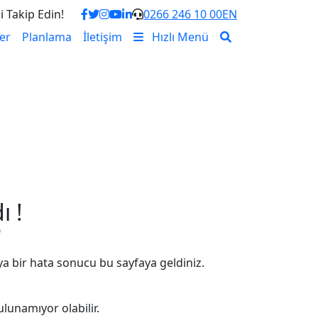
i Takip Edin!
0266 246 10 00
EN
er
Planlama
İletişim
Hızlı Menü
ı !
"
a bir hata sonucu bu sayfaya geldiniz.
lunamıyor olabilir.