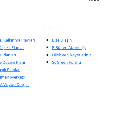
ma
İletişim
al Kalkınma Planları
Bize Ulaşın
lçekli Planlar
E-Bülten Aboneliği
 Planları
Dilek ve Şikayetleriniz
e Düzeni Planı
SoGreen Formu
ejik Planlar
üman Merkezi
 Vizyon Dergisi