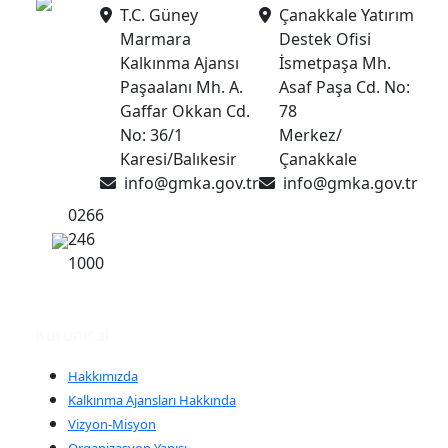
T.C. Güney
Çanakkale Yatırım
Marmara
Destek Ofisi
Kalkınma Ajansı
İsmetpaşa Mh.
Paşaalanı Mh. A.
Asaf Paşa Cd. No:
Gaffar Okkan Cd.
78
No: 36/1
Merkez/
Karesi/Balıkesir
Çanakkale
info@gmka.gov.tr
info@gmka.gov.tr
0266
246
1000
Kurumsal
Hakkımızda
Kalkınma Ajansları Hakkında
Vizyon-Misyon