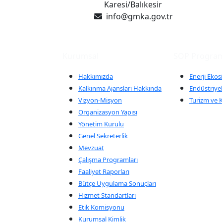
Karesi/Balıkesir
info@gmka.gov.tr
Kurumsal
SOP Program
Hakkımızda
Enerji Ekos
Kalkınma Ajansları Hakkında
Endüstriyel
Vizyon-Misyon
Turizm ve K
Organizasyon Yapısı
Yönetim Kurulu
Genel Sekreterlik
Mevzuat
Çalışma Programları
Faaliyet Raporları
Bütçe Uygulama Sonuçları
Hizmet Standartları
Etik Komisyonu
Kurumsal Kimlik