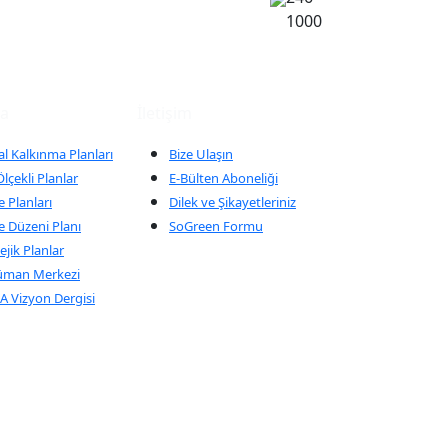
1000
ma
İletişim
al Kalkınma Planları
Bize Ulaşın
lçekli Planlar
E-Bülten Aboneliği
 Planları
Dilek ve Şikayetleriniz
e Düzeni Planı
SoGreen Formu
ejik Planlar
üman Merkezi
 Vizyon Dergisi