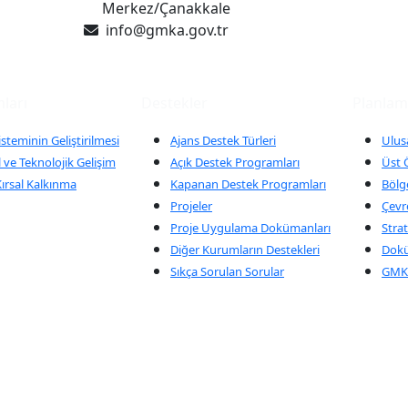
Merkez/Çanakkale
info@gmka.gov.tr
ları
Destekler
Planla
isteminin Geliştirilmesi
Ajans Destek Türleri
Ulus
 ve Teknolojik Gelişim
Açık Destek Programları
Üst Ö
ırsal Kalkınma
Kapanan Destek Programları
Bölge
Projeler
Çevr
Proje Uygulama Dokümanları
Strat
Diğer Kurumların Destekleri
Dok
Sıkça Sorulan Sorular
GMKA