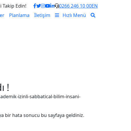
i Takip Edin!
0266 246 10 00
EN
er
Planlama
İletişim
Hızlı Menü
ı !
demik-izinli-sabbatical-bilim-insani-
a bir hata sonucu bu sayfaya geldiniz.